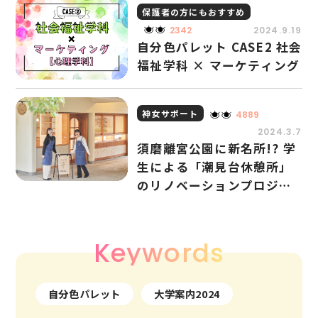
保護者の方にもおすすめ
2342
2024.9.19
自分色パレット CASE2 社会
福祉学科 × マーケティング
神女サポート
4889
2024.3.7
須磨離宮公園に新名所!? 学
生による「潮見台休憩所」
のリノベーションプロジェ
クト
Keywords
自分色パレット
大学案内2024