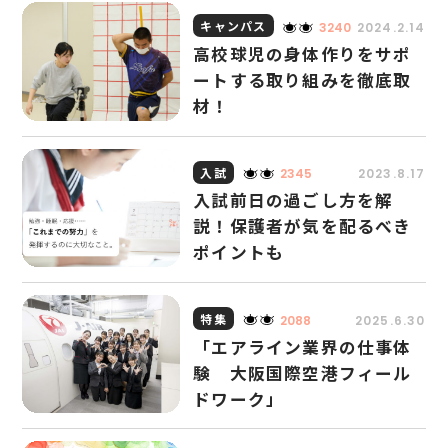
に大切なこと。
キャンパス
3240
2024.2.14
高校球児の身体作りをサポ
ートする取り組みを徹底取
材！
入試
2345
2023.8.17
入試前日の過ごし方を解
説！保護者が気を配るべき
ポイントも
特集
2088
2025.6.30
「エアライン業界の仕事体
験 大阪国際空港フィール
ドワーク」