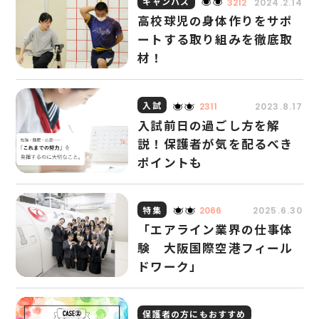
キャンパス
3212
2024.2.14
高校球児の身体作りをサポ
ートする取り組みを徹底取
材！
入試
2311
2023.8.17
入試前日の過ごし方を解
説！保護者が気を配るべき
ポイントも
特集
2066
2025.6.30
「エアライン業界の仕事体
験 大阪国際空港フィール
ドワーク」
保護者の方にもおすすめ