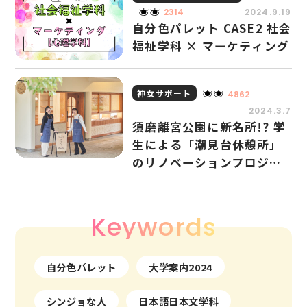
2314
2024.9.19
自分色パレット CASE2 社会
福祉学科 × マーケティング
神女サポート
4862
2024.3.7
須磨離宮公園に新名所!? 学
生による「潮見台休憩所」
のリノベーションプロジェ
クト
Keywords
自分色パレット
大学案内2024
シンジョな人
日本語日本文学科