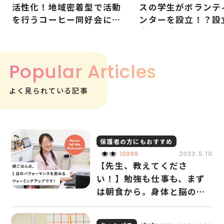
活性化！地域密着型で活動
スの学生がボランテ
を行うコーヒー同好会に潜
ンターを設立！？設
入！
度の躍動に迫る。
Popular Articles
よく見られている記事
保護者の方にもおすすめ
10399
2023.5.10
【先生、教えてくださ
い！】勉強も仕事も、まず
は朝食から。身体と脳のコ
ンディションを整えるため
に大切なこと。