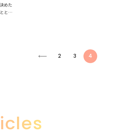
決めた
ととも
2
3
4
icles