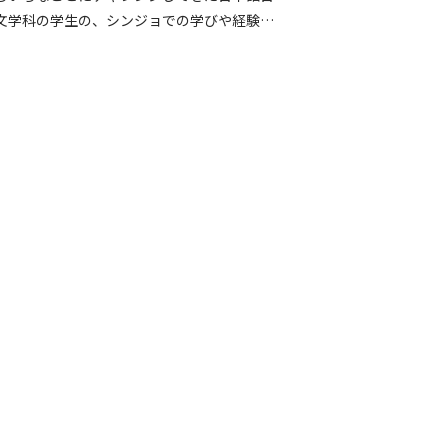
文学科の学生の、シンジョでの学びや経験、
外での活動や体験を、大きな夢へとつなげて
る充実の毎日をご紹介します