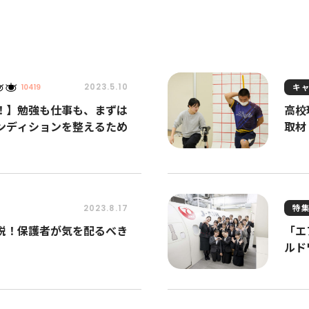
キ
2023.5.10
10419
！】勉強も仕事も、まずは
高校
ンディションを整えるため
取材
特
2023.8.17
説！保護者が気を配るべき
「エ
ルド