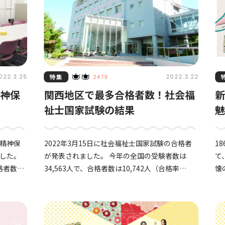
特集
022.3.25
2022.3.22
2479
精神保
関西地区で最多合格者数！社会福
祉士国家試験の結果
魅
、精神保
2022年3月15日に社会福祉士国家試験の合格者
1
した。
が発表されました。 今年の全国の受験者数は
て
格者数は
34,563人で、合格者数は10,742人（合格率
懐
31,1%）でした。 そんな中、神戸女子大学の
そ
並