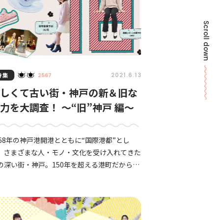
Scroll down
特集
2021.6.13
2567
新しくて古い街・神戸の新＆旧な
力を大調査！ 〜“旧”神戸 編〜
868年の神戸港開港とともに“国際港都”とし
、さまざまな人・モノ・文化を受け入れてきた
の深い街・神戸。150年を超える港町だからこ
、神戸には古くから受け継がれてきた食や街
み、文化がいまも数