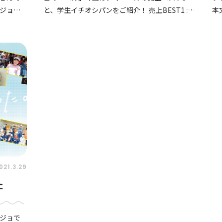
ジョマ
と、学生イチオシパンをご紹介！ 売上BEST1 :
本
抹茶山パン（140円） 抹茶たっぷりの和風
学
い
021.3.29
た
ジョで