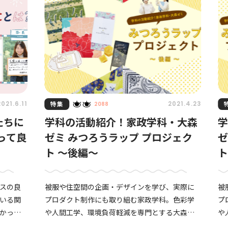
特集
2021.6.11
2021.4.23
2088
たちに
学科の活動紹介！家政学科・大森
って良
ゼミ みつろうラップ プロジェク
ゼ
ト 〜後編〜
ト
スの良
被服や住空間の企画・デザインを学び、実際に
被
いる関
プロダクト制作にも取り組む家政学科。色彩学
プ
かった
や人間工学、環境負荷軽減を専門とする大森ゼ
や
るエピ
ミでは、卒業研究の一環として、「みつろうラッ
ミ