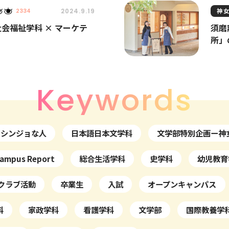
神
2024.9.19
2334
 社会福祉学科 × マーケテ
須磨
所」
Keywords
シンジョな人
日本語日本文学科
文学部特別企画ー神
ampus Report
総合生活学科
史学科
幼児教育
クラブ活動
卒業生
入試
オープンキャンパス
科
家政学科
看護学科
文学部
国際教養学