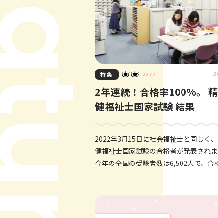
eature
特集
2
2277
2年連続！合格率100％。 
健福祉士国家試験 結果
2022年3月15日に社会福祉士と同じく
健福祉士国家試験の合格者が発表されま
今年の全国の受験者数は6,502人で、合
4,267人（合格率65,6%）でした。