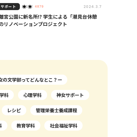
女サポート
2024.3.7
4879
離宮公園に新名所!? 学生による「潮見台休憩
のリノベーションプロジェクト
女の文学部ってどんなとこ？ー
学科
心理学科
神女サポート
レシピ
管理栄養士養成課程
科
教育学科
社会福祉学科