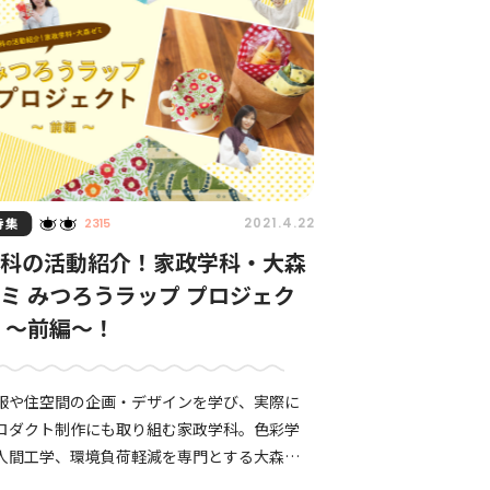
特集
2021.4.22
2315
学科の活動紹介！家政学科・大森
ミ みつろうラップ プロジェク
 〜前編〜！
服や住空間の企画・デザインを学び、実際に
ロダクト制作にも取り組む家政学科。色彩学
人間工学、環境負荷軽減を専門とする大森ゼ
では、卒業研究の一環として、「みつろうラッ