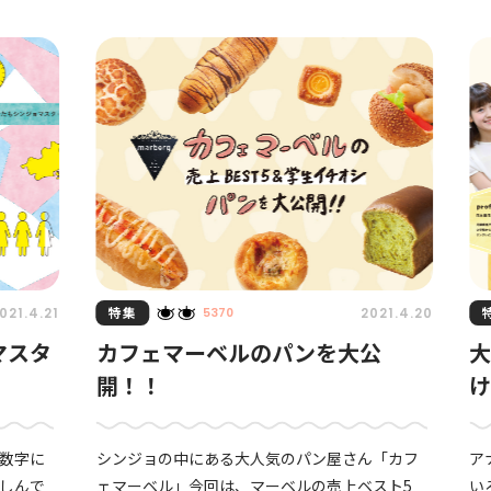
プ」の制作に取り組ん
プ
特集
021.4.21
2021.4.20
5370
マスタ
カフェマーベルのパンを大公
大
開！！
数字に
シンジョの中にある大人気のパン屋さん「カフ
ア
しんで
ェマーベル」今回は、マーベルの売上ベスト5
い